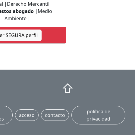
al |Derecho Mercantil
stos abogado
|Medio
Ambiente |
er SEGURA perfil
⇧
política de
acceso
contacto
os
privacidad