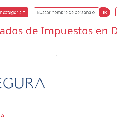
Name
r categoria
IR
ados de Impuestos en Di
RA