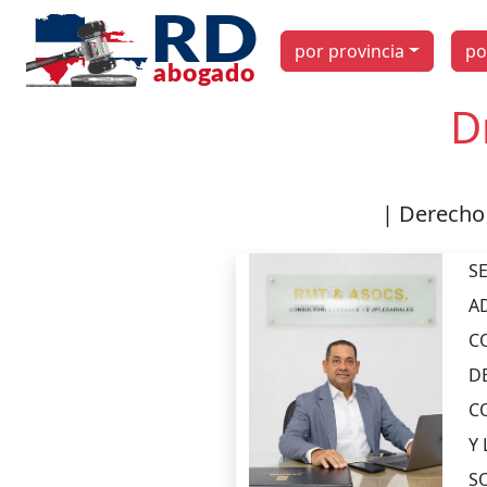
por provincia
po
D
| Derecho 
S
A
C
D
C
Y 
S