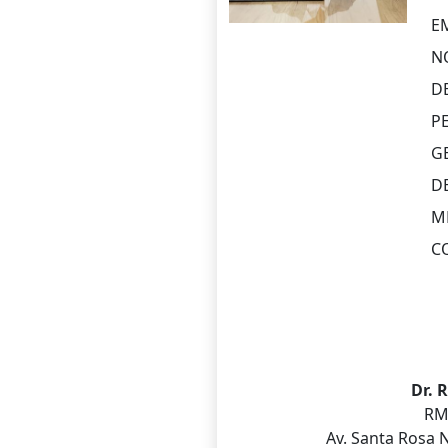
E
N
D
P
G
D
M
C
Dr. 
RM
Av. Santa Rosa 