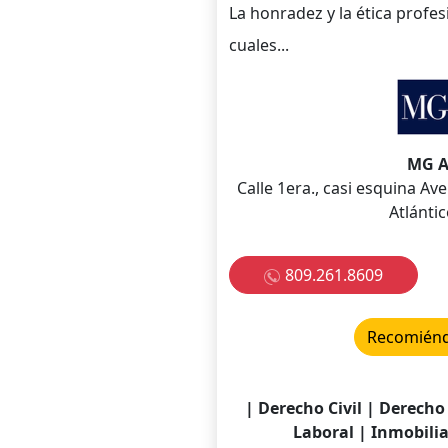
La honradez y la ética profes
cuales...
MG A
Calle 1era., casi esquina A
Atlántic
809.261.8609
Recomiénda
| Derecho Civil | Derech
Laboral | Inmobilia